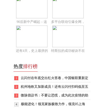
90后新中产崛起：这
多平台联动引爆全网，
还有4天，史上最拼的
特斯拉的成功秘诀不在
热度
排行榜
云闪付在年底交出红火答卷，中国银联重新定
1
杭州地铁又加新成员！还有云闪付扫码低至五
2
微脉倡议书：不要让恐慌，成为此次疫情的助
3
极能进化！领克家族极致力作，领克05上海
4