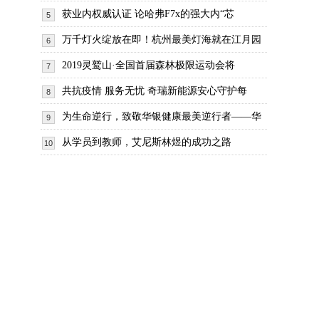
获业内权威认证 论哈弗F7x的强大内“芯
5
万千灯火绽放在即！杭州最美灯海就在江月园
6
2019灵鹫山·全国首届森林极限运动会将
7
共抗疫情 服务无忧 奇瑞新能源安心守护每
8
为生命逆行，致敬华银健康最美逆行者——华
9
从学员到教师，艾尼斯林煜的成功之路
10