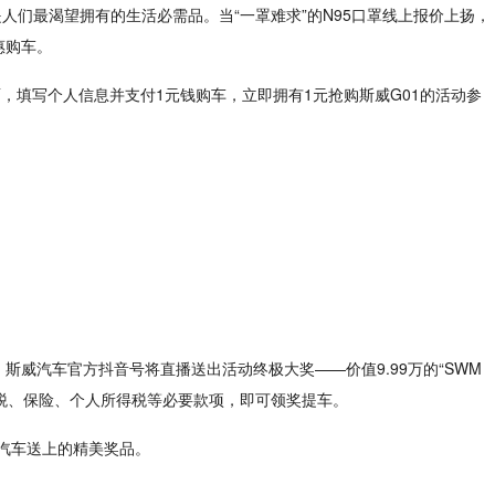
人们最渴望拥有的生活必需品。当“一罩难求”的N95口罩线上报价上扬，
惠购车。
页面，填写个人信息并支付1元钱购车，立即拥有1元抢购斯威G01的活动参
定），斯威汽车官方抖音号将直播送出活动终极大奖——价值9.99万的“SWM
付购置税、保险、个人所得税等必要款项，即可领奖提车。
汽车送上的精美奖品。