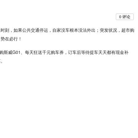
0
评论
急时刻，如果公共交通停运，自家没车根本没法外出；突发状况，超市购
，势在必行！
抢购斯威G01、每天狂送千元购车券，订车后等待提车天天都有现金补
车。