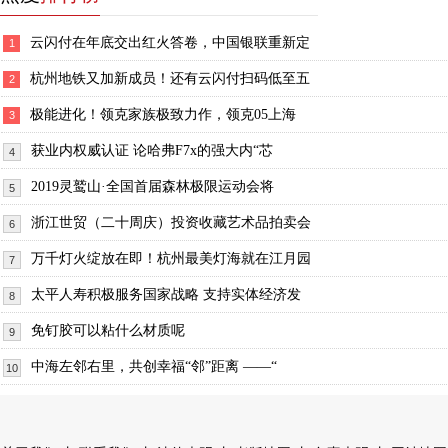
云闪付在年底交出红火答卷，中国银联重新定
1
杭州地铁又加新成员！还有云闪付扫码低至五
2
极能进化！领克家族极致力作，领克05上海
3
获业内权威认证 论哈弗F7x的强大内“芯
4
2019灵鹫山·全国首届森林极限运动会将
5
浙江世贸（二十周庆）投资收藏艺术品拍卖会
6
万千灯火绽放在即！杭州最美灯海就在江月园
7
太平人寿积极服务国家战略 支持实体经济发
8
免钉胶可以粘什么材质呢
9
中海左邻右里，共创幸福“邻”距离 ——“
10