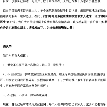
目前，该服务已触达千万用户，数千名医生在几天内已为数十万患者公益答疑。
但由于目前患者咨询量太大，单个医院就有数以千计咨询量，疫情严重地区的医生
很难及时服务、缓解恐慌。在此，
我们呼吁更多的医生朋友能够加入进来
，通过“
微脉
医生
”客户端，为广大市民提供网上疫情科普和病情咨询，减少感染进一步扩散！
如果
你身边也有医生朋友，请转发给TA，为抗击疫情增加力量！
倡议书
我们向所有人倡议：
1、避免不必要的外出和聚会，戴口罩、勤洗手；
2、不盲目鼓励一咳嗽发热就去医院查肺炎。在医疗系统明显超负荷面临崩溃的地
区，刚发热先自我严格隔离，按照感冒观察一下，并通过线上服务平台咨询相关的医
生，更有利于医疗系统恢复良性循环；
3、不恐慌、不传谣，静待春暖花开。
现在，各地已经有陆续治愈的案例，每个人都保护好自己和家人，减少不必要就诊