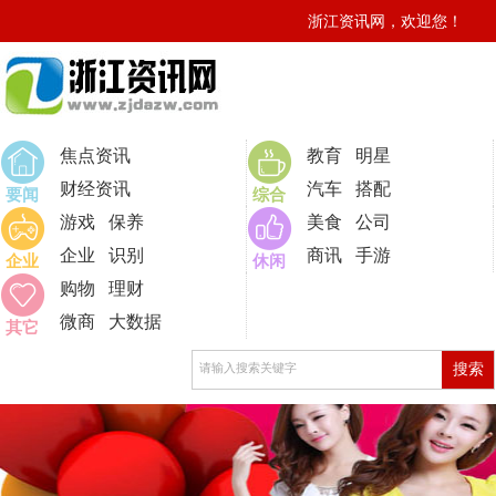
浙江资讯网，欢迎您！
0
焦点资讯
教育
明星
财经资讯
汽车
搭配
要闻
综合
游戏
保养
美食
公司
企业
识别
商讯
手游
企业
休闲
购物
理财
微商
大数据
其它