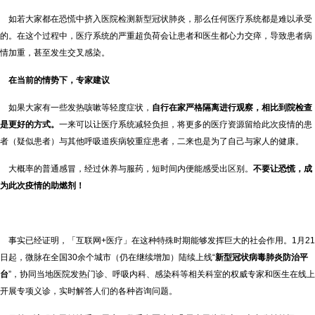
如若大家都在恐慌中挤入医院检测新型冠状肺炎，那么任何医疗系统都是难以承受
的。在这个过程中，医疗系统的严重超负荷会让患者和医生都心力交瘁，导致患者病
情加重，甚至发生交叉感染。
在当前的情势下，专家建议
如果大家有一些发热咳嗽等轻度症状，
自行在家严格隔离进行观察，相比到院检查
是更好的方式。
一来可以让医疗系统减轻负担，将更多的医疗资源留给此次疫情的患
者（疑似患者）与其他呼吸道疾病较重症患者，二来也是为了自己与家人的健康。
大概率的普通感冒，经过休养与服药，短时间内便能感受出区别。
不要让恐慌，成
为此次疫情的助燃剂！
事实已经证明，「互联网+医疗」在这种特殊时期能够发挥巨大的社会作用。1月21
日起，微脉在全国30余个城市（仍在继续增加）陆续上线“
新型冠状病毒肺炎防治平
台
”，协同当地医院发热门诊、呼吸内科、感染科等相关科室的权威专家和医生在线上
开展专项义诊，实时解答人们的各种咨询问题。