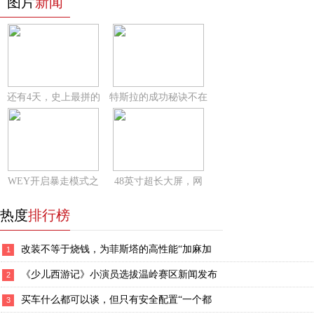
图片
新闻
还有4天，史上最拼的
特斯拉的成功秘诀不在
WEY开启暴走模式之
48英寸超长大屏，网
热度
排行榜
改装不等于烧钱，为菲斯塔的高性能“加麻加
1
《少儿西游记》小演员选拔温岭赛区新闻发布
2
买车什么都可以谈，但只有安全配置“一个都
3