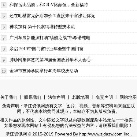
和探岳比品质，和CR-V比颜值，全新福特
4
还在吐槽雷克萨斯加价？直接来个官涨让你无
5
神装加持 第十代索纳塔转型技术流
6
广州车展新能源打响“续航之战”昂希诺纯电
7
亲启 2019中国门窗行业年会暨中国门窗
8
肺诊网集体签约第26届全国放射学术大会心
9
金华市技师学院举行40周年校庆活动
10
丨
丨
丨
丨
丨
关于我们
联系我们
法律声明
老版地图
免责声明
网站地图
免责声明：浙江资讯网所有文字、图片、视频、音频等资料均来自互联
网，不代表本站赞同其观点，本站亦不为其版权负责。
相关作品的原创性、文中陈述文字以及内容数据庞杂本站无法一一核实，
如果您发现本网站上有侵犯您的合法权益的内容，请联系我们删除！
© 2015-2019 Powered By http://www.zjdazw.com inc .
浙江资讯网