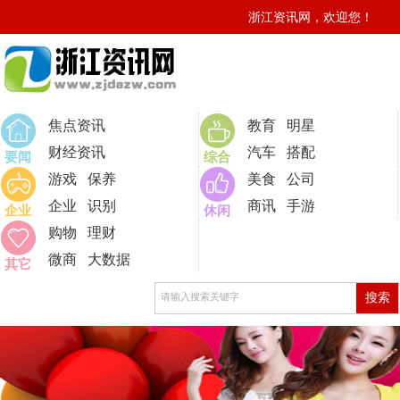
浙江资讯网，欢迎您！
0
焦点资讯
教育
明星
财经资讯
汽车
搭配
要闻
综合
游戏
保养
美食
公司
企业
识别
商讯
手游
企业
休闲
购物
理财
微商
大数据
其它