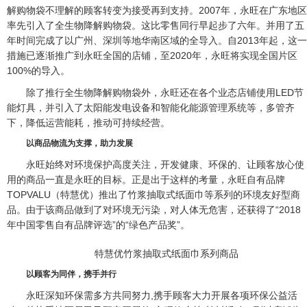
解购物袋不理解的顾客转变为接受再到支持。2007年，永旺在广东地区
率先引入了全生物降解购物袋。这比零售同行早起步了六年。并用了五
年时间完成了以广州、深圳等地华南区域的全导入。自2013年起，这一
措施已逐渐推广到永旺全国的店铺，至2020年，永旺将实现全国片区
100%的导入。
除了推行全生物降解购物袋外，永旺还在各个业态店铺使用LED节
能灯具，并引入了太阳能发电设备和智能化能源管理系统等，多管齐
下，降低运营能耗，推动可持续经营。
以商品物流为支撑，助力发展
永旺始终对环境保护高度关注，开发健康、环保的、让顾客放心使
用的商品一直是永旺的目标。正是出于这样的考量，永旺自有品牌
TOPVALU（特慧优）推出了竹浆抽取式纸面巾等系列的环境友好型商
品。由于该商品做到了对环境无污染，对人体无危害，还获得了“2018
年中国零售自有品牌评选”的“绿色产品奖”。
特慧优竹浆抽取式纸面巾系列商品
以顾客为同伴，携手并行
永旺深知环保需多方共同努力,携手顾客大力开展各项环保公益活