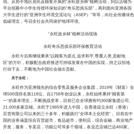
动。从协手地区居民及顾客开展的“永旺故乡林”植树活动，到以店铺为
平台招募中小学生传授环保知识的“奇乐思俱乐部”，再到面向亚洲各国
大学生进行的“亚洲学生环境交流论坛（ASEP）”等等，向社会传播绿色
低碳理念，号召全社会共同保护地球环境。
“永旺故乡林”植树活动现场
永旺奇乐思俱乐部环保教育活动
永旺今后将继续秉承“以顾客为原点,追求和平,尊重人类,贡献地
区”的方针，积极配合政府推进可持续发展在中国的实现，持之以恒地
行动下去，不断地为中国社会做出贡献。
关于永旺：
永旺作为亚洲领先的综合零售及服务企业集团，2019年《财富》全
球500强排名第118位。自1758年创业以来，永旺始终秉持“顾客第
一”的基本理念，不断挑战变革，目前已在全球拥有约300家集团公司、
21,000多家店铺。永旺于1985年进入中国，在香港设立永旺（香港）
百货有限公司以来的三十多年，积极践行“全球本土化经营”， 目前在中
国的业务涵盖综合百货超市，食品超市，便利店，综合金融，商业地产
开发，服务，专卖店，功能公司等多个领域，各业态店铺已达460家。