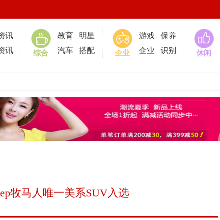
0
资讯
教育
明星
游戏
保养
资讯
汽车
搭配
企业
识别
综合
企业
休闲
ep牧马人唯一美系SUV入选