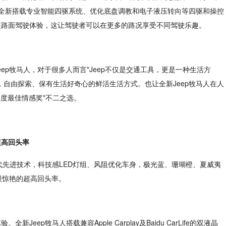
同时全新搭载专业智能四驱系统、优化底盘调教和电子液压转向等四驱和操控
装路面驾驶体验，这让驾驶者可以在更多的路况享受不同驾驶乐趣。
eep牧马人，对于很多人而言"Jeep不仅是交通工具，更是一种生活方
，自由探索、保有生活好奇心的鲜活生活方式。也让全新Jeep牧马人在人
年度最佳情感奖"不二之选。
超高回头率
代先进技术，科技感LED灯组、风阻优化车身，极光蓝、珊瑚橙、夏威夷
眼惊艳的超高回头率。
ep牧马人搭载兼容Apple Carplay及Baidu CarLife的双液晶