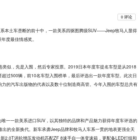
0
评论
日系本土车垄断的前十中，一款美系四驱图腾级SUV——Jeep牧马人显得
获年度最佳情感奖。
选类似，先是入围，然后专家投票。2019日本年度车提名车型是从2018
须要超过500辆，前10名车型入围榜单，最后评选出一款年度车型。此次日
影响力的汽车出版物的代表以及数十位制造商高管。今年入围的车型总共有
作为唯一一款美系进口SUV，以其独特的品牌和产品魅力获得年度车评选的
p牧马人推出的全新换代。新车承袭Jeep品牌和牧马人车系一贯的地表更强全天
.0T涡轮增压发动机匹配ZF 8速手自一体变速箱，更配备LED灯组和