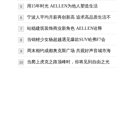
用15年时光 AELLEN为他人塑造生活
5
宁波人平均月薪再创新高 追求高品质生活不
6
站稳建筑装饰商业新角色 AELLEN诠释
7
当锦鲤少女杨超越遇见爆款SUV哈弗F7会
8
周末相约成都奥克斯广场 共观好声音城市海
9
当爬上虎克之路顶峰时，你将见到自由之光
10