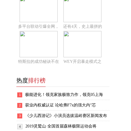
多平台联动引爆全网，
还有4天，史上最拼的
特斯拉的成功秘诀不在
WEY开启暴走模式之
热度
排行榜
极能进化！领克家族极致力作，领克05上海
1
获业内权威认证 论哈弗F7x的强大内“芯
2
《少儿西游记》小演员选拔温岭赛区新闻发布
3
2019灵鹫山·全国首届森林极限运动会将
4