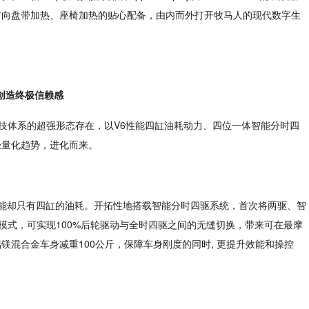
方向盘带加热、座椅加热的贴心配备，由内而外打开牧马人的现代数字生
程创造终极信赖感
况智能科技体系的超强形态存在，以V6性能四缸油耗动力、四位一体智能分时四
轻量化趋势，进化而来。
6的性能却只有四缸的油耗。开拓性地搭载智能分时四驱系统，首次将两驱、智
驱模式，可实现100%后轮驱动与全时四驱之间的无缝切换，带来可在最摩
混合金车身减重100公斤，保障车身刚度的同时, 更提升效能和操控