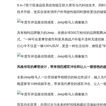
8.4+7英寸双液晶双系统智能互联大屏等当代科技技术。
技术升级，使其在保有强悍户外驾驶性能同时拥有更佳的铺
具有独特品牌魅力的Jeep，坐拥全球300万粉丝的品牌图腾J
式。"一种可在更摩登都市和更具挑战户外毫不违和无缝切换
们心中不仅是一辆100%SUV，更是一种生活信仰，难怪是"
风格传世的摩登设计，带来强烈感官冲击和让人一眼惊艳的
全新Jeep牧马人一出世就被争相模仿的标志性设计，融入当
晚霞黄等10种炫丽车色，带来现代摩登的感官冲击、让人一
而其内在世界，亦用过去与未来的时间线构建起浩瀚如诗的体验。全新Je