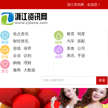
浙江资讯网，欢迎您！
0
焦点资讯
教育
明星
财经资讯
汽车
搭配
要闻
综合
游戏
保养
美食
公司
企业
识别
商讯
手游
企业
休闲
购物
理财
微商
大数据
其它