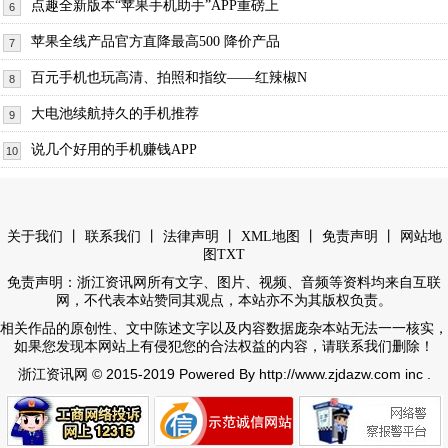
点趣全新版本“苹果手机助手”APP重磅上
6
苹果全线产品官方直降最高500 降价产品
7
百元手机也玩高清、拍照和指纹——红辣椒N
8
大电池续航持久的手机推荐
9
说几个好用的手机赚钱APP
10
丨
丨
丨
丨
丨
关于我们
联系我们
法律声明
XML地图
免责声明
网站地
图
TXT
免责声明：浙江资讯网所有文字、图片、视频、音频等资料均来自互联
网，不代表本站赞同其观点，本站亦不为其版权负责。
相关作品的原创性、文中陈述文字以及内容数据庞杂本站无法一一核实，
如果您发现本网站上有侵犯您的合法权益的内容，请联系我们删除！
© 2015-2019 Powered By http://www.zjdazw.com inc .
浙江资讯网