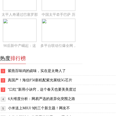
太平人寿通过巴塞罗那
中国太平牵手巴萨 历
90后新中产崛起：这
多平台联动引爆全网，
热度
排行榜
紫燕百味鸡的卤味，实在是太馋人了
1
真国产！海信F50新机配紫光展锐5G芯片
2
“口红”新用小诀窍，这个春天也要美美度过
3
6大维度分析：网易严选的差异化突围之路
4
小米送上MIUI 9的三个新主题！网友不
5