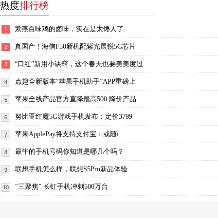
热度
排行榜
紫燕百味鸡的卤味，实在是太馋人了
1
真国产！海信F50新机配紫光展锐5G芯片
2
“口红”新用小诀窍，这个春天也要美美度过
3
点趣全新版本“苹果手机助手”APP重磅上
4
苹果全线产品官方直降最高500 降价产品
5
努比亚红魔5G游戏手机发布：定价3799
6
苹果ApplePay将支持支付宝：或随i
7
最牛的手机号码你知道是哪几个吗？
8
联想手机怎么样，联想S5Pro新品体验
9
“三聚焦” 长虹手机冲刺500万台
10