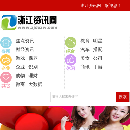
浙江资讯网，欢迎您！
0
焦点资讯
教育
明星
财经资讯
汽车
搭配
要闻
综合
游戏
保养
美食
公司
企业
识别
商讯
手游
企业
休闲
购物
理财
微商
大数据
其它