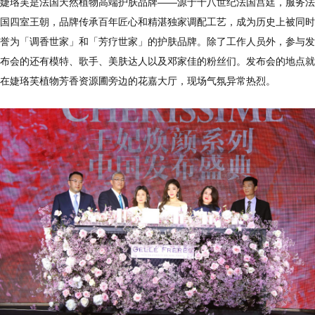
婕珞芙是法国天然植物高端护肤品牌——源于十八世纪法国宫廷，服务法
国四室王朝，品牌传承百年匠心和精湛独家调配工艺，成为历史上被同时
誉为「调香世家」和「芳疗世家」的护肤品牌。除了工作人员外，参与发
布会的还有模特、歌手、美肤达人以及邓家佳的粉丝们。发布会的地点就
在婕珞芙植物芳香资源圃旁边的花嘉大厅，现场气氛异常热烈。