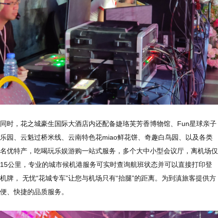
同时，花之城豪生国际大酒店内还配备婕珞芙芳香博物馆、Fun星球亲子
乐园、云魁过桥米线、云南特色花miao鲜花饼、奇趣白鸟园、以及各类
名优特产，吃喝玩乐娱游购一站式服务，多个大中小型会议厅，离机场仅
15公里，专业的城市候机港服务可实时查询航班状态并可以直接打印登
机牌， 无忧“花城专车”让您与机场只有“抬腿”的距离。为到滇旅客提供方
便、快捷的品质服务。