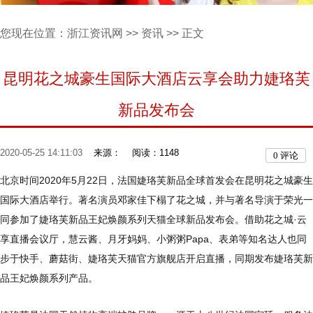
您现在位置：
浙江资讯网
>>
资讯
>> 正文
昆明花之城豪生国际大酒店云享会助力婕珞芙
新品发布会
2020-05-25 14:11:03
来源：
阅读：1148
0
评论
北京时间2020年5月22日，法国婕珞芙新品全球首发会在昆明花之城豪生
国际大酒店举行。著名演员邓家佳下榻了花之城，并与著名导演于荣光一
同参加了婕珞芙新品王妃焕颜系列天猫全球新品发布会。借助花之城·云
享直播会议厅，慧云酱、月牙妈妈、小粥粥Papa、表弟等知名达人也同
步于快手、蘑菇街、婕珞芙天猫官方旗舰店开启直播，同期发布婕珞芙新
品王妃焕颜系列产品。