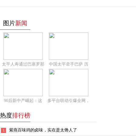
图片
新闻
太平人寿通过巴塞罗那
中国太平牵手巴萨 历
90后新中产崛起：这
多平台联动引爆全网，
热度
排行榜
紫燕百味鸡的卤味，实在是太馋人了
1