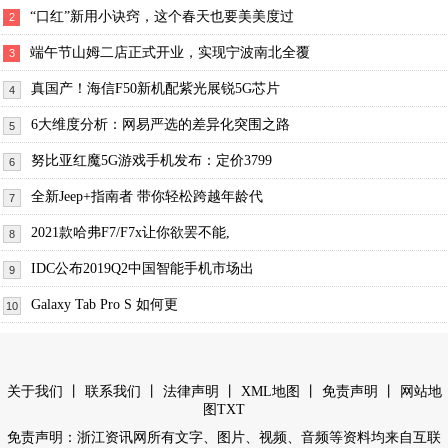
“口红”新用小诀窍，这个春天也要美美度过
2
端午节山姆二店正式开业，实现宁波南北全覆
3
真国产！海信F50新机配紫光展锐5G芯片
4
6大维度分析：网易严选的差异化突围之路
5
努比亚红魔5G游戏手机发布：定价3799
6
全新Jeep+指南者 带你轻松跨越年龄代
7
2021款哈弗F7/F7x让你欲罢不能,
8
IDC公布2019Q2中国智能手机市场出
9
Galaxy Tab Pro S 如何更
10
丨
丨
丨
丨
丨
关于我们
联系我们
法律声明
XML地图
免责声明
网站地
图
TXT
免责声明：浙江资讯网所有文字、图片、视频、音频等资料均来自互联