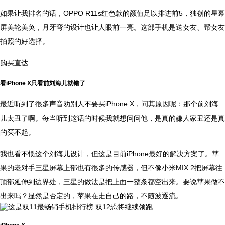
如果让我排名的话，OPPO R11s红色款的颜值足以排进前5，独创的星幕
屏美轮美奂，月牙弯的设计也让人眼前一亮。这部手机是送女友、帮女友
拍照的好选择。
购买直达
看iPhone X只看前刘海儿就错了
最近听到了很多声音劝别人不要买iPhone X，问其原因呢：那个前刘海
儿太丑了啊。每当听到这话的时候我就想问问他，是真的嫌人家丑还是真
的买不起。
我也看不惯这个刘海儿设计，但这是目前iPhone最好的解决方案了。苹
果的老对手三星屏幕上部也有很多的传感器，但不像小米MIX 2把屏幕往
顶部延伸到边界处，三星的做法是把上面一整条都空出来。要说苹果做不
出来吗？显然是否定的，苹果在走自己的路，不随波逐流。