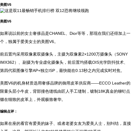
美图V6
美图V6
如果说以前的女士奢侈品是CHANEL、Dior等等，那现在我们还得加上一
个，独属于爱美女士的美图V6。
前后置均采用双像素双摄像头，主摄为双像素2×1200万摄像头（SONY
IMX362）、副摄为专业虚化摄像头，前后置均搭载OIS光学防抖技术、
第四代双图像引擎AP+独立ISP，最快能在0.13秒之内完成实时对焦。
美图V6的机身材质选用奢侈品牌的御用皮革供应商——ECCO Leather的
限量头层小牛皮，背部撞色缝线由匠人手工缝制，镀制18K真金的铆钉点
缀在细致的皮革上，外观极致奢华。
编辑点评：
如果在座的看官有爱美的妹子、或者老婆女友为爱美人士，别纠结，直接