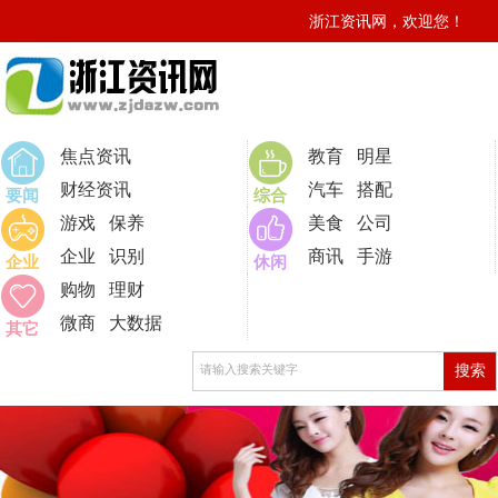
浙江资讯网，欢迎您！
0
焦点资讯
教育
明星
财经资讯
汽车
搭配
要闻
综合
游戏
保养
美食
公司
企业
识别
商讯
手游
企业
休闲
购物
理财
微商
大数据
其它