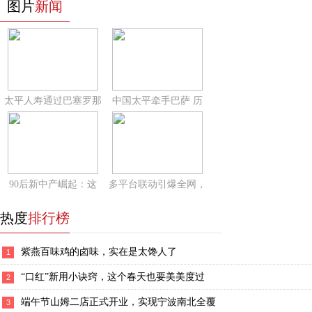
图片
新闻
太平人寿通过巴塞罗那
中国太平牵手巴萨 历
90后新中产崛起：这
多平台联动引爆全网，
热度
排行榜
紫燕百味鸡的卤味，实在是太馋人了
1
“口红”新用小诀窍，这个春天也要美美度过
2
端午节山姆二店正式开业，实现宁波南北全覆
3