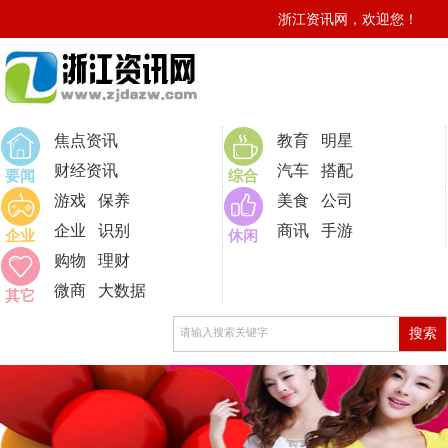
浙江资讯网，欢迎您！
0
焦点资讯
教育
明星
财经资讯
汽车
搭配
要闻
综合
游戏
保养
美食
公司
企业
识别
商讯
手游
企业
休闲
购物
理财
微商
大数据
其它