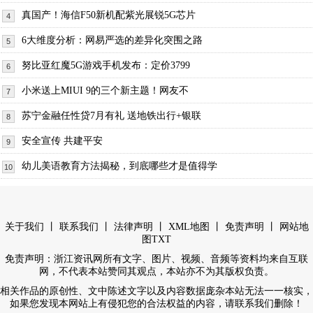
真国产！海信F50新机配紫光展锐5G芯片
4
6大维度分析：网易严选的差异化突围之路
5
努比亚红魔5G游戏手机发布：定价3799
6
小米送上MIUI 9的三个新主题！网友不
7
苏宁金融任性贷7月有礼 送地铁出行+银联
8
安全宣传 共建平安
9
幼儿美语教育方法揭秘，到底哪些才是值得学
10
丨
丨
丨
丨
丨
关于我们
联系我们
法律声明
XML地图
免责声明
网站地
图
TXT
免责声明：浙江资讯网所有文字、图片、视频、音频等资料均来自互联
网，不代表本站赞同其观点，本站亦不为其版权负责。
相关作品的原创性、文中陈述文字以及内容数据庞杂本站无法一一核实，
如果您发现本网站上有侵犯您的合法权益的内容，请联系我们删除！