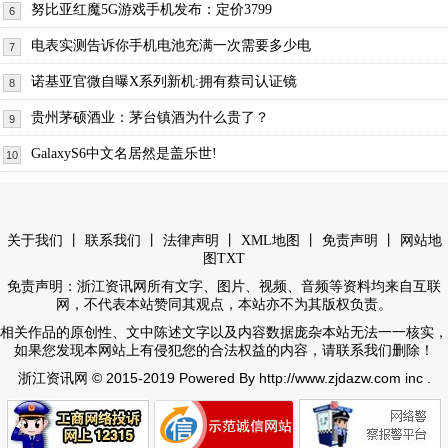
努比亚红魔5G游戏手机发布：定价3799
6
电表实测告诉你手机电池充满一次需要多少电
7
诺基亚官微自曝X系列新机:拥有蔡司认证镜
8
贵州茅硕酒业：茅台镇酒为什么贵了？
9
GalaxyS6中文名居然是盖乐世!
10
丨
丨
丨
丨
丨
关于我们
联系我们
法律声明
XML地图
免责声明
网站地
图
TXT
免责声明：浙江资讯网所有文字、图片、视频、音频等资料均来自互联
网，不代表本站赞同其观点，本站亦不为其版权负责。
相关作品的原创性、文中陈述文字以及内容数据庞杂本站无法一一核实，
如果您发现本网站上有侵犯您的合法权益的内容，请联系我们删除！
© 2015-2019 Powered By http://www.zjdazw.com inc .
浙江资讯网