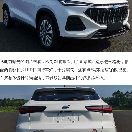
从此前曝光的图片来看，欧尚X5前脸采用了直瀑式六边形进气格栅，搭
配两侧狭长的LED日间行车灯，十分霸气，还有点“玛莎拉蒂”的既视感。
车尾整体设计较为简洁，不过双边共两出排气还是很有范。