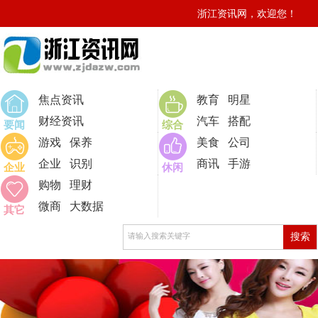
浙江资讯网，欢迎您！
0
焦点资讯
教育
明星
财经资讯
汽车
搭配
要闻
综合
游戏
保养
美食
公司
企业
识别
商讯
手游
企业
休闲
购物
理财
微商
大数据
其它