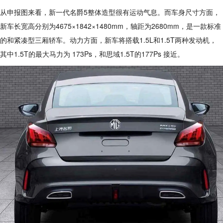
从申报图来看，新一代名爵5整体造型很有运动气息。而车身尺寸方面，
新车长宽高分别为4675×1842×1480mm，轴距为2680mm，是一款标准
的和紧凑型三厢轿车。动力方面，新车将搭载1.5L和1.5T两种发动机，
其中1.5T的最大马力为 173Ps，和思域1.5T的177Ps 接近。