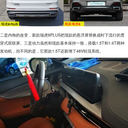
二是内饰的改变，新款瑞虎8PLUS把现款的悬浮屏替换成时下流行的贯
穿式双联屏。三是动力虽然和现款基本保持一致，搭载1.5T和1.6T两种
发动机，但不同的是，它那款1.5T还新增了48V轻混系统。