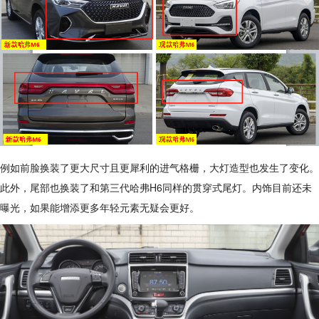
例如前脸换装了更大尺寸且更犀利的进气格栅，大灯造型也发生了变化。
此外，尾部也换装了和第三代哈弗H6同样的贯穿式尾灯。内饰目前还未
曝光，如果能增添更多年轻元素无疑会更好。