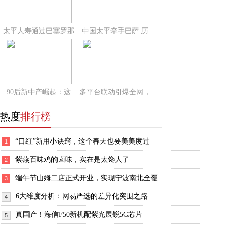
太平人寿通过巴塞罗那
中国太平牵手巴萨 历
90后新中产崛起：这
多平台联动引爆全网，
热度
排行榜
“口红”新用小诀窍，这个春天也要美美度过
1
紫燕百味鸡的卤味，实在是太馋人了
2
端午节山姆二店正式开业，实现宁波南北全覆
3
6大维度分析：网易严选的差异化突围之路
4
真国产！海信F50新机配紫光展锐5G芯片
5