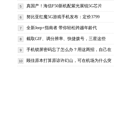
真国产！海信F50新机配紫光展锐5G芯片
5
努比亚红魔5G游戏手机发布：定价3799
6
全新Jeep+指南者 带你轻松跨越年龄代
7
截取GIF、调分辨率、快捷拨号，三星这些
8
手机锁屏密码忘了怎么办？用这两招，自己在
9
顾佳原本打算原谅许幻山，可在机场为什么突
10