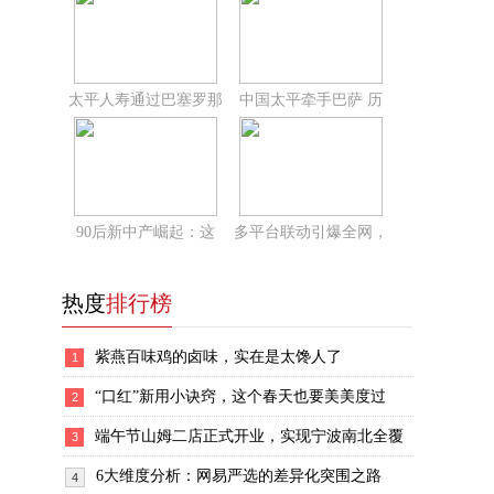
太平人寿通过巴塞罗那
中国太平牵手巴萨 历
90后新中产崛起：这
多平台联动引爆全网，
热度
排行榜
紫燕百味鸡的卤味，实在是太馋人了
1
“口红”新用小诀窍，这个春天也要美美度过
2
端午节山姆二店正式开业，实现宁波南北全覆
3
6大维度分析：网易严选的差异化突围之路
4