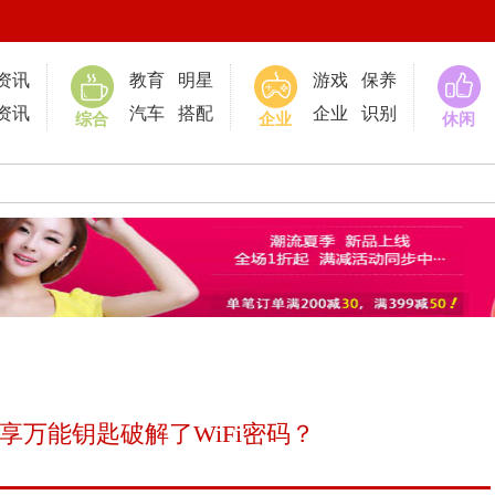
0
资讯
教育
明星
游戏
保养
资讯
汽车
搭配
企业
识别
综合
企业
休闲
分享万能钥匙破解了WiFi密码？