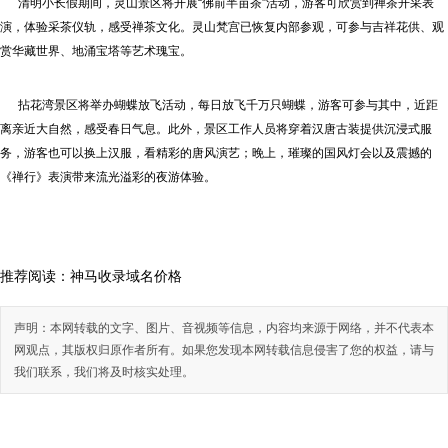
清明小长假期间，灵山景区将开展“佛前半亩茶”活动，游客可欣赏到禅茶开采表
演，体验采茶仪轨，感受禅茶文化。灵山梵宫已恢复内部参观，可参与吉祥花供、观
赏华藏世界、地涌宝塔等艺术瑰宝。
拈花湾景区将举办蝴蝶放飞活动，每日放飞千万只蝴蝶，游客可参与其中，近距
离亲近大自然，感受春日气息。此外，景区工作人员将穿着汉唐古装提供沉浸式服
务，游客也可以换上汉服，看精彩的唐风演艺；晚上，璀璨的国风灯会以及震撼的
《禅行》表演带来流光溢彩的夜游体验。
推荐阅读：
神马收录域名价格
声明：本网转载的文字、图片、音视频等信息，内容均来源于网络，并不代表本
网观点，其版权归原作者所有。如果您发现本网转载信息侵害了您的权益，请与
我们联系，我们将及时核实处理。