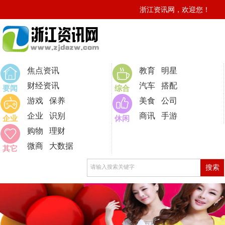
浙江资讯网，欢迎您！
0
焦点资讯
教育
明星
财经资讯
汽车
搭配
要闻
综合
游戏
保养
美食
公司
企业
识别
商讯
手游
企业
休闲
购物
理财
微商
大数据
其它