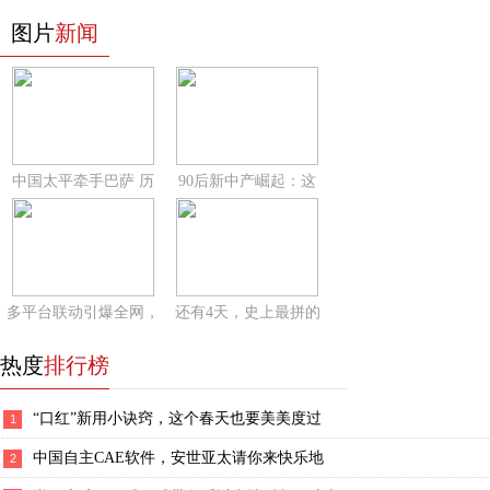
图片
新闻
中国太平牵手巴萨 历
90后新中产崛起：这
多平台联动引爆全网，
还有4天，史上最拼的
热度
排行榜
“口红”新用小诀窍，这个春天也要美美度过
1
中国自主CAE软件，安世亚太请你来快乐地
2