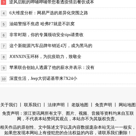
逆风启航的呷哺呷哺带您看透疫情后餐饮成本
3
6大维度分析：网易严选的差异化突围之路
4
油箱警报不焦虑 哈弗F7就是不趴窝
5
非常时期，你的专属领动安全tips请查收
6
这个新能源汽车品牌年销近4万，成为黑马的
7
JOINXIN玉环杯，为抗疫助力，致敬全
8
苹果联合创始人透露了他的薪水并表示：没有
9
深度生活，Jeep大切诺基带来7X24小
10
丨
丨
丨
丨
丨
关于我们
联系我们
法律声明
老版地图
免责声明
网站地图
免责声明：浙江资讯网所有文字、图片、视频、音频等资料均来自互联
网，不代表本站赞同其观点，本站亦不为其版权负责。
相关作品的原创性、文中陈述文字以及内容数据庞杂本站无法一一核实，
如果您发现本网站上有侵犯您的合法权益的内容，请联系我们删除！